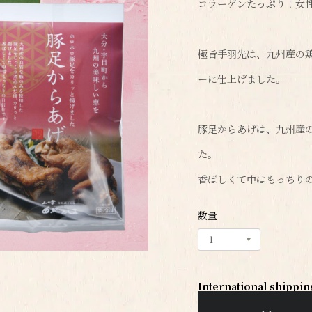
コラーゲンたっぷり！女
極旨手羽先は、九州産の
ーに仕上げました。
豚足からあげは、九州産
た。
香ばしくて中はもっちり
数量
International shippin