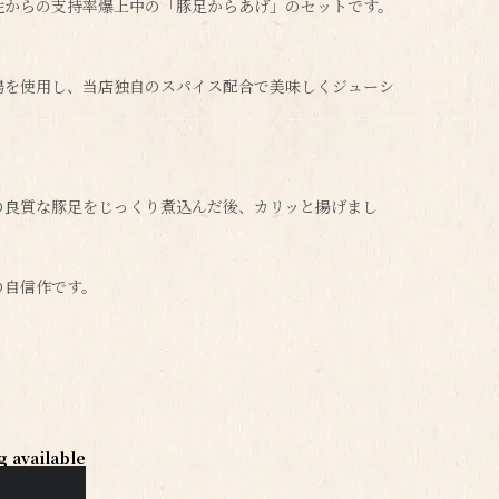
性からの支持率爆上中の「豚足からあげ」のセットです。
鶏を使用し、当店独自のスパイス配合で美味しくジューシ
の良質な豚足をじっくり煮込んだ後、カリッと揚げまし
の自信作です。
g available