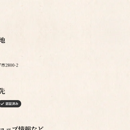
地
2800-2
先
ョップ情報など