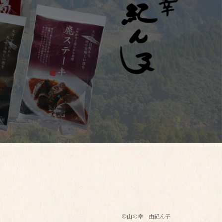
©︎山の幸 由紀ん子