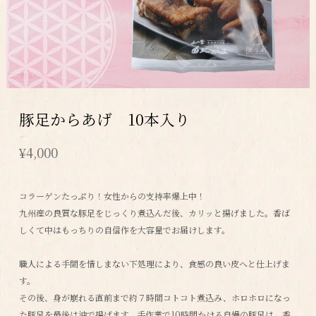
豚足からあげ 10本入り
¥4,000
コラーゲンたっぷり！女性からの支持率爆上中！
九州産の良質な豚足をじっくり煮込んだ後、カリッと揚げました。香ば
しくて中はもっちりの自信作を大容量でお届けします。
職人による手間を惜しまない下処理により、食感の良い皮へと仕上げま
す。
その後、身が崩れる直前まで約７時間コトコト煮込み、ホロホロになっ
た豚足を最後は油で揚げます。手作業で10時間かける自慢の豚足は、香