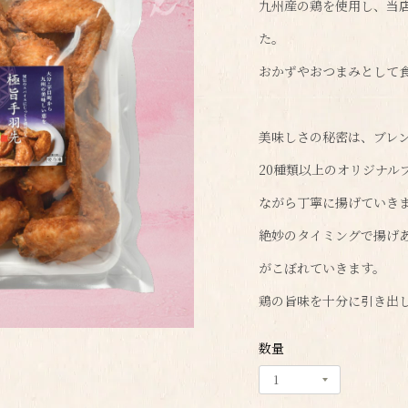
九州産の鶏を使用し、当
た。
おかずやおつまみとして
美味しさの秘密は、ブレ
20種類以上のオリジナル
ながら丁寧に揚げていき
絶妙のタイミングで揚げ
がこぼれていきます。
鶏の旨味を十分に引き出
数量