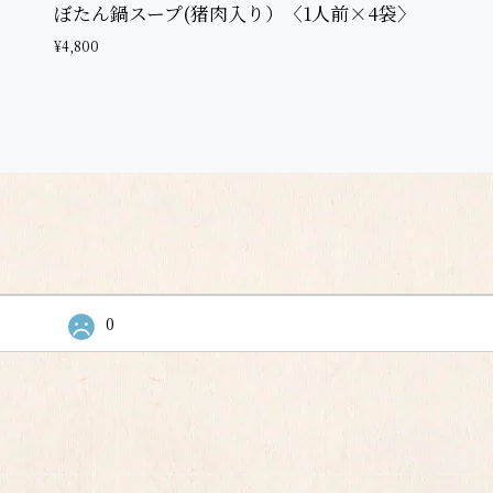
ぼたん鍋スープ(猪肉入り）〈1人前×4袋〉
¥4,800
0